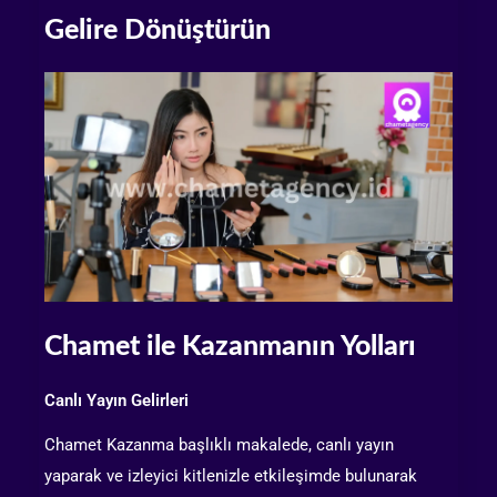
Gelire Dönüştürün
Chamet ile Kazanmanın Yolları
Canlı Yayın Gelirleri
Chamet Kazanma başlıklı makalede, canlı yayın
yaparak ve izleyici kitlenizle etkileşimde bulunarak