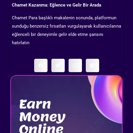
Chamet Kazanma: Eğlence ve Gelir Bir Arada
Chamet Para başlıklı makalenin sonunda, platformun
sunduğu benzersiz fırsatları vurgulayarak kullanıcılarına
eğlenceli bir deneyimle gelir elde etme şansını
hatırlatın