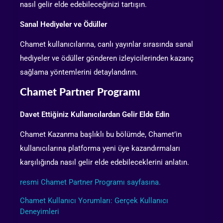
nasıl gelir elde edebileceğinizi tartışın.
Sanal Hediyeler ve Ödüller
Chamet kullanıcılarına, canlı yayınlar sırasında sanal
hediyeler ve ödüller gönderen izleyicilerinden kazanç
sağlama yöntemlerini detaylandırın.
Chamet Partner Programı
Davet Ettiğiniz Kullanıcılardan Gelir Elde Edin
Chamet Kazanma başlıklı bu bölümde, Chamet’in
kullanıcılarına platforma yeni üye kazandırmaları
karşılığında nasıl gelir elde edebileceklerini anlatın.
resmi Chamet Partner Programı sayfasına.
Chamet Kullanıcı Yorumları: Gerçek Kullanıcı
Deneyimleri